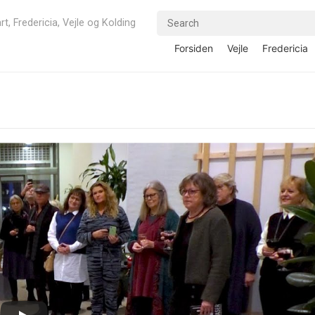
rt, Fredericia, Vejle og Kolding
Forsiden
Vejle
Fredericia