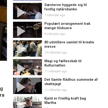
Gæsterne hyggede sig til
festlig nytårsbanko
7 måneder ago
Populært arrangement trak
mange tilskuere
8 måneder ago
80 udstillere samlet til kreativ
messe
10 måneder ago
Magi og fællesskab til
Kulturnatten
11 måneder ago
Det Gamle Rådhus summede af
skattejagt
ng
11 måneder ago
ra
Kjeld er frivillig kraft bag
Martha