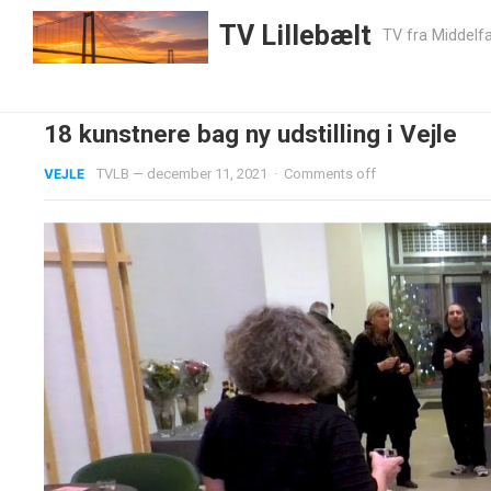
TV Lillebælt
TV fra Middelfa
18 kunstnere bag ny udstilling i Vejle
VEJLE
TVLB
—
december 11, 2021
·
Comments off