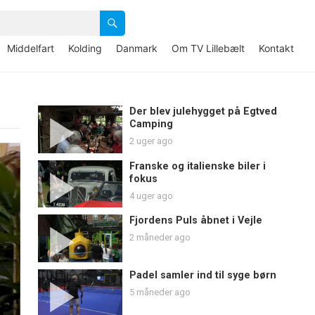
Middelfart
Kolding
Danmark
Om TV Lillebælt
Kontakt
Der blev julehygget på Egtved
Camping
2 uger ago
Franske og italienske biler i
fokus
4 uger ago
Fjordens Puls åbnet i Vejle
2 måneder ago
Padel samler ind til syge børn
5 måneder ago