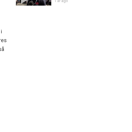
1 år ago
i
ores
så