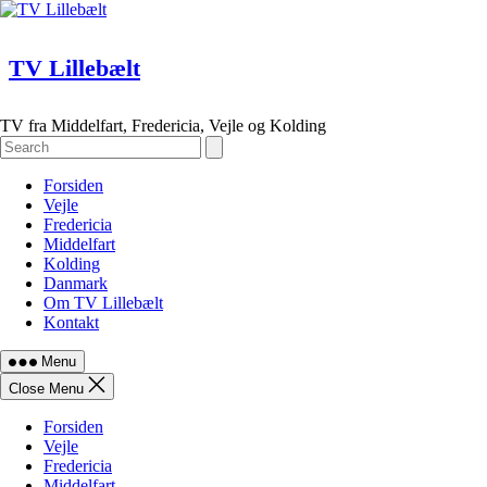
Skip
to
content
TV Lillebælt
TV fra Middelfart, Fredericia, Vejle og Kolding
Forsiden
Vejle
Fredericia
Middelfart
Kolding
Danmark
Om TV Lillebælt
Kontakt
Menu
Close Menu
Forsiden
Vejle
Fredericia
Middelfart