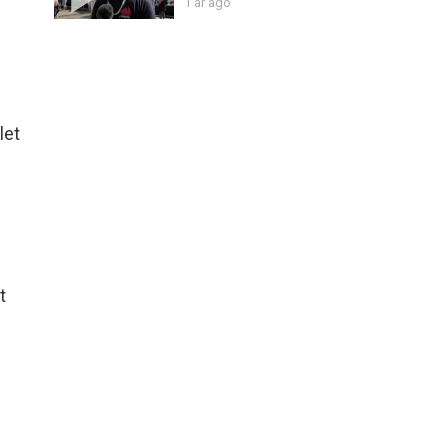
1 år ago
let
t