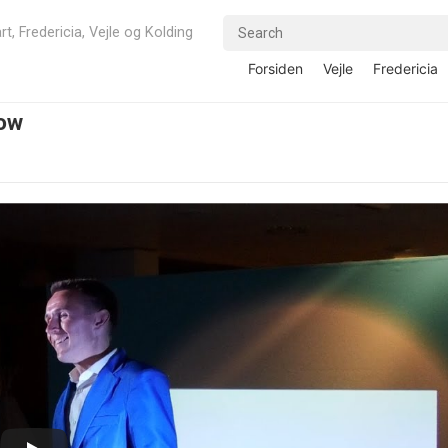
rt, Fredericia, Vejle og Kolding
Forsiden
Vejle
Fredericia
how