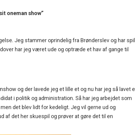
 sit oneman show”
gelse. Jeg stammer oprindelig fra Brønderslev og har spil
rudover har jeg været ude og optræde et hav af gange til
how og der lavede jeg et lille et og nu har jeg så lavet e
ndidat i politik og administration. Så har jeg arbejdet som
en det blev lidt for kedeligt. Jeg vil gerne ud og
d af det her skuespil og prøver at gøre det til en