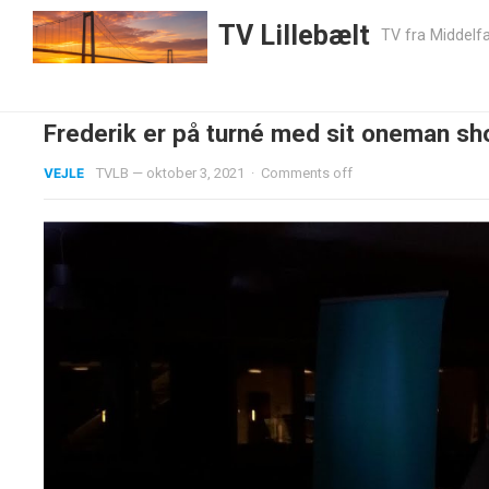
TV Lillebælt
TV fra Middelfa
Frederik er på turné med sit oneman s
VEJLE
TVLB
—
oktober 3, 2021
·
Comments off