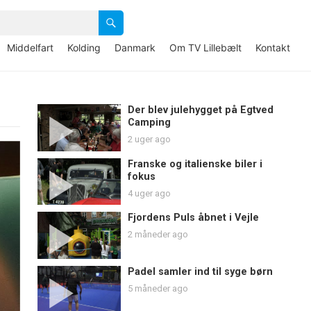
Middelfart
Kolding
Danmark
Om TV Lillebælt
Kontakt
Der blev julehygget på Egtved
Camping
2 uger ago
Franske og italienske biler i
fokus
4 uger ago
Fjordens Puls åbnet i Vejle
2 måneder ago
Padel samler ind til syge børn
5 måneder ago