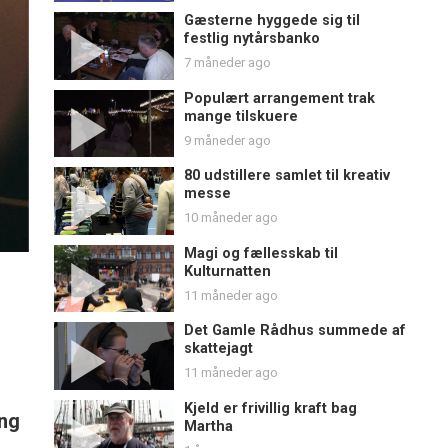
Gæsterne hyggede sig til
festlig nytårsbanko
7 måneder ago
Populært arrangement trak
mange tilskuere
9 måneder ago
80 udstillere samlet til kreativ
messe
10 måneder ago
Magi og fællesskab til
Kulturnatten
11 måneder ago
Det Gamle Rådhus summede af
skattejagt
11 måneder ago
Kjeld er frivillig kraft bag
ing
Martha