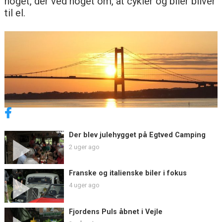
noget, der ved noget om, at cykler og biler bliver
til el.
Der blev julehygget på Egtved Camping
2 uger ago
Franske og italienske biler i fokus
4 uger ago
Fjordens Puls åbnet i Vejle