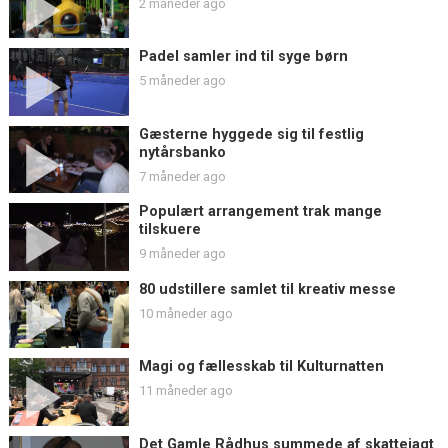
2 måneder ago
Padel samler ind til syge børn
5 måneder ago
Gæsterne hyggede sig til festlig
nytårsbanko
7 måneder ago
Populært arrangement trak mange
tilskuere
9 måneder ago
80 udstillere samlet til kreativ messe
10 måneder ago
Magi og fællesskab til Kulturnatten
11 måneder ago
Det Gamle Rådhus summede af skattejagt