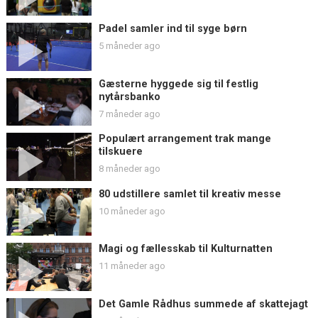
Padel samler ind til syge børn
5 måneder ago
Gæsterne hyggede sig til festlig
nytårsbanko
7 måneder ago
Populært arrangement trak mange
tilskuere
8 måneder ago
80 udstillere samlet til kreativ messe
10 måneder ago
Magi og fællesskab til Kulturnatten
11 måneder ago
Det Gamle Rådhus summede af skattejagt