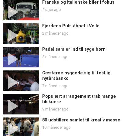
Franske og italienske biler i fokus
4 uger ago
Fjordens Puls åbnet i Vejle
2 måneder ago
Padel samler ind til syge børn
5 måneder ago
Gæsterne hyggede sig til festlig
nytårsbanko
7 måneder ago
Populært arrangement trak mange
tilskuere
9 måneder ago
80 udstillere samlet til kreativ messe
10 måneder ago