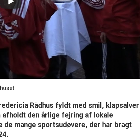
dhuset
redericia Rådhus fyldt med smil, klapsalver
fholdt den årlige fejring af lokale
e de mange sportsudøvere, der har bragt
24.