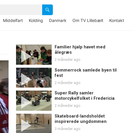
Middelfart
Kolding
Danmark
Om TV Lillebælt
Kontakt
Familier hjalp havet med
ålegræs
2 måneder ago
Sommerrock samlede byen til
fest
2 måneder ago
Super Rally samler
motorcykelfolket i Fredericia
2 måneder ago
Skateboard-landsholdet
inspirerede ungdommen
3 måneder ago