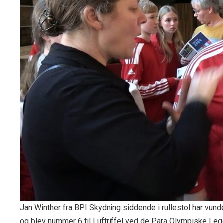
Jan Winther fra BPI Skydning siddende i rullestol har vunde
og blev nummer 6 til Luftriffel ved de Para Olympiske Leg