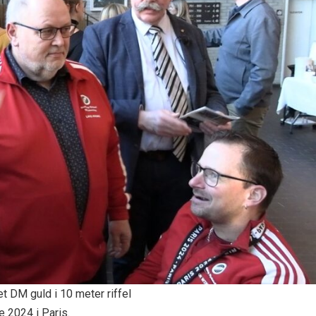
t DM guld i 10 meter riffel
e 2024 i Paris.