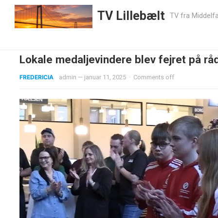
TV Lillebælt
TV fra Middelfa
Lokale medaljevindere blev fejret på rå
FREDERICIA
admin
—
januar 11, 2025
·
Comments off