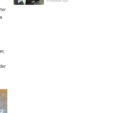
9 måneder ago
ter
a.
er,
der