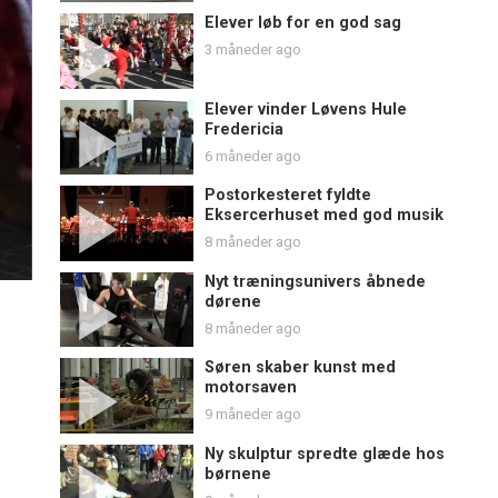
Elever løb for en god sag
3 måneder ago
Elever vinder Løvens Hule
Fredericia
6 måneder ago
Postorkesteret fyldte
Eksercerhuset med god musik
8 måneder ago
Nyt træningsunivers åbnede
dørene
8 måneder ago
Søren skaber kunst med
motorsaven
9 måneder ago
Ny skulptur spredte glæde hos
børnene