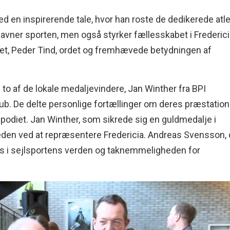
 en inspirerende tale, hvor han roste de dedikerede atle
avner sporten, men også styrker fællesskabet i Frederici
get, Peder Tind, ordet og fremhævede betydningen af
o af de lokale medaljevindere, Jan Winther fra BPI
ub. De delte personlige fortællinger om deres præstation
å podiet. Jan Winther, som sikrede sig en guldmedalje i
æden ved at repræsentere Fredericia. Andreas Svensson, 
ces i sejlsportens verden og taknemmeligheden for