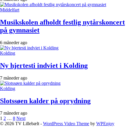
Middelfart
Musikskolen afholdt festlig nytårskoncert
på gymnasiet
6 måneder ago
Kolding
Ny hjertesti indviet i Kolding
7 måneder ago
Kolding
Slotssøen kalder på oprydning
7 måneder ago
Indlægsinddeling
1
2
…
8
Next
© 2026 TV Lillebælt -
WordPress Video Theme
by
WPEnjoy