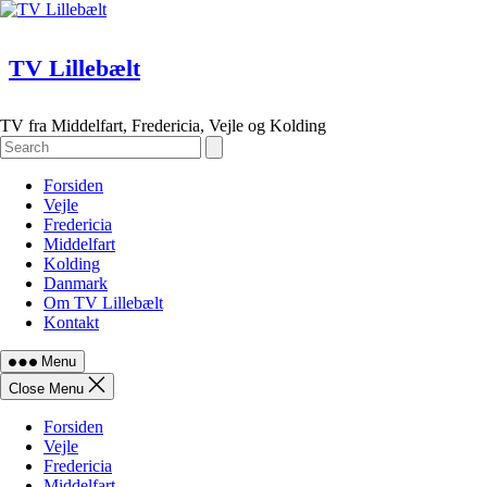
Skip
to
content
TV Lillebælt
TV fra Middelfart, Fredericia, Vejle og Kolding
Forsiden
Vejle
Fredericia
Middelfart
Kolding
Danmark
Om TV Lillebælt
Kontakt
Menu
Close Menu
Forsiden
Vejle
Fredericia
Middelfart