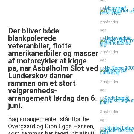
ago
2 måneder
Der bliver både
ago
blankpolerede
veteranbiler, flotte
amerikanerbiler og masser
2 måneder
af motorcykler at kigge
ago
på, når Asbølholm Slot ved
Lunderskov danner
rammen om et stort
2 måneder
velgørenheds-
ago
arrangement lørdag den 6.
juni.
3 måneder
Bag arrangementet står Dorthe
ago
Overgaard og Dion Egge Hansen,
som sammen har taget initiativ til