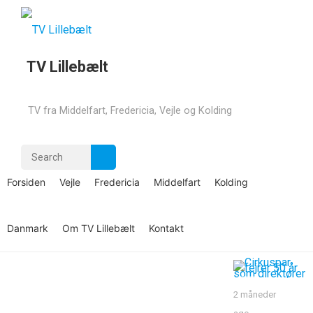
TV Lillebælt
Motortræf støtter
forskning i
TV fra Middelfart, Fredericia, Vejle og Kolding
børnesygdomme
7 dage ago
KOLDING
admin
—
maj 21, 2026
·
Comments off
Forsiden
Vejle
Fredericia
Middelfart
Kolding
1 måned ago
Kolding
: Motortræf støtter
forskning i børnesygdomme
Danmark
Om TV Lillebælt
Kontakt
1 måned ago
2 måneder