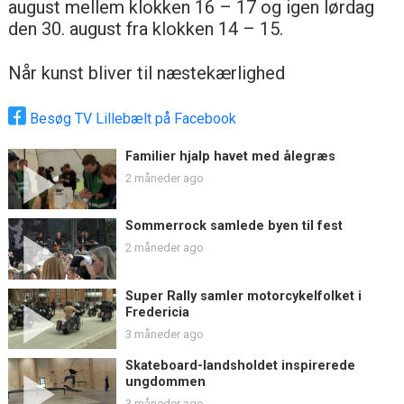
august mellem klokken 16 – 17 og igen lørdag
den 30. august fra klokken 14 – 15.
Når kunst bliver til næstekærlighed
Besøg TV Lillebælt på Facebook
Familier hjalp havet med ålegræs
2 måneder ago
Sommerrock samlede byen til fest
2 måneder ago
Super Rally samler motorcykelfolket i
Fredericia
3 måneder ago
Skateboard-landsholdet inspirerede
ungdommen
3 måneder ago