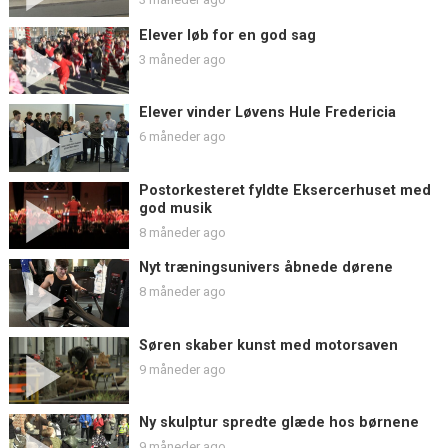
Elever løb for en god sag
3 måneder ago
Elever vinder Løvens Hule Fredericia
6 måneder ago
Postorkesteret fyldte Eksercerhuset med
god musik
8 måneder ago
Nyt træningsunivers åbnede dørene
8 måneder ago
Søren skaber kunst med motorsaven
9 måneder ago
Ny skulptur spredte glæde hos børnene
9 måneder ago