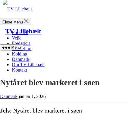
Skip
to
content
Close Menu
TV Lillebælt
Forsiden
Vejle
Fredericia
Menu
Middelfart
Kolding
Danmark
Om TV Lillebælt
Kontakt
Nytåret blev markeret i søen
Danmark
januar 1, 2026
Jels
: Nytåret blev markeret i søen