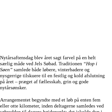
Nytårsaftensdag blev året sagt farvel på en helt
særlig måde ved Jels Søbad. Traditionen
“Hop i
Søen”
samlede både løbere, vinterbadere og
nysgerrige tilskuere til en festlig og kold afslutning
på året – præget af fællesskab, grin og gode
nytårsønsker.
Arrangementet begyndte med et løb på enten fem
eller otte kilometer, inden deltagerne samledes ved
søbredden til dagens højdepunkt: det iskolde dyp i