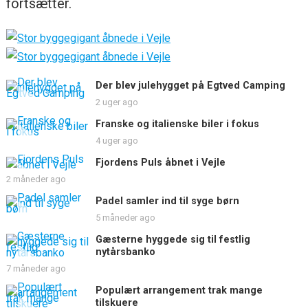
fortsætter.
Der blev julehygget på Egtved Camping
2 uger ago
Franske og italienske biler i fokus
4 uger ago
Fjordens Puls åbnet i Vejle
2 måneder ago
Padel samler ind til syge børn
5 måneder ago
Gæsterne hyggede sig til festlig
nytårsbanko
7 måneder ago
Populært arrangement trak mange
tilskuere