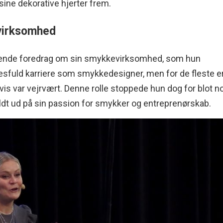
 sine dekorative hjerter frem.
evirksomhed
rerende foredrag om sin smykkevirksomhed, som hun
esfuld karriere som smykkedesigner, men for de fleste e
evis var vejrvært. Denne rolle stoppede hun dog for blot n
uldt ud på sin passion for smykker og entreprenørskab.