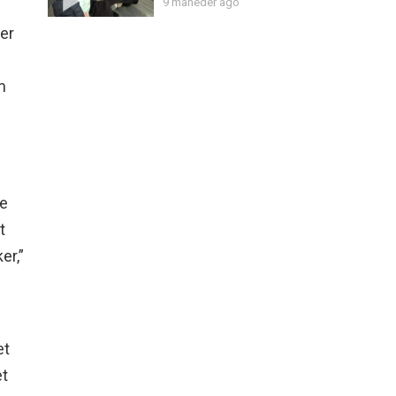
9 måneder ago
ver
m
de
t
er,”
et
et