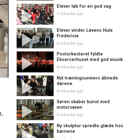
Elever løb for en god sag
3 måneder ago
Elever vinder Løvens Hule
Fredericia
6 måneder ago
Postorkesteret fyldte
Eksercerhuset med god musik
8 måneder ago
Nyt træningsunivers åbnede
dørene
8 måneder ago
Søren skaber kunst med
motorsaven
.
9 måneder ago
Ny skulptur spredte glæde hos
børnene