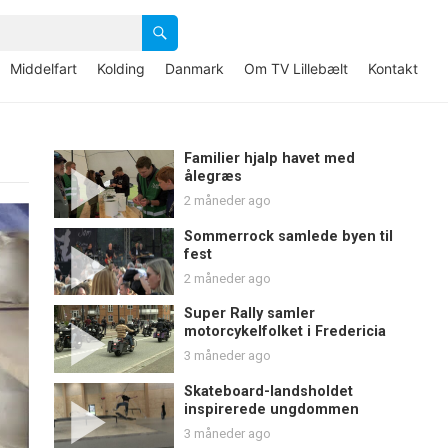
Middelfart
Kolding
Danmark
Om TV Lillebælt
Kontakt
Familier hjalp havet med
ålegræs
2 måneder ago
Sommerrock samlede byen til
fest
2 måneder ago
Super Rally samler
motorcykelfolket i Fredericia
3 måneder ago
Skateboard-landsholdet
inspirerede ungdommen
3 måneder ago