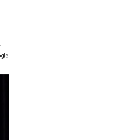
r
ogle