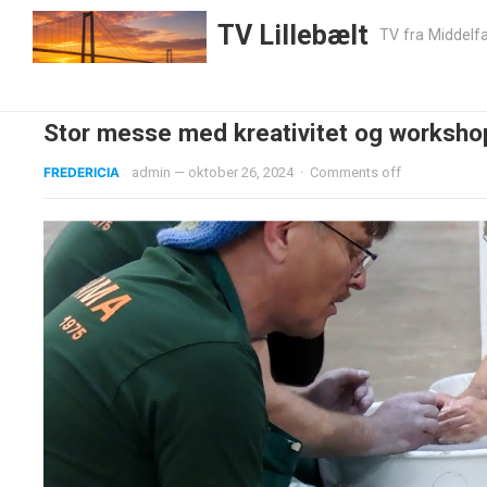
TV Lillebælt
TV fra Middelfa
Stor messe med kreativitet og worksho
FREDERICIA
admin
—
oktober 26, 2024
·
Comments off