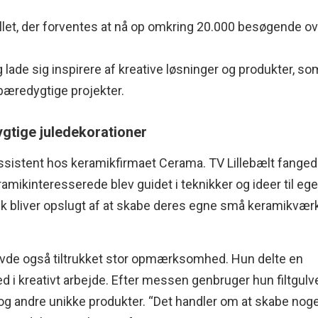
allet, der forventes at nå op omkring 20.000 besøgende o
lade sig inspirere af kreative løsninger og produkter, so
 bæredygtige projekter.
gtige juledekorationer
assistent hos keramikfirmaet Cerama. TV Lillebælt fange
mikinteresserede blev guidet i teknikker og ideer til ege
lk bliver opslugt af at skabe deres egne små keramikværk
avde også tiltrukket stor opmærksomhed. Hun delte en
ed i kreativt arbejde. Efter messen genbruger hun filtgulv
er og andre unikke produkter. “Det handler om at skabe nog