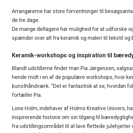
Arrangørerne har store forventninger til besøgsant
de tre dage.
De mange deltagere har mulighed for at udforske og 
spænder over alt fra keramik og maleri til tekstil og
Keramik-workshops og inspiration til bæredy
Blandt udstillerne finder man Pia Jørgensen, salgs
hende midt i en af de populære workshops, hvor kera
kunsthåndværk. “Det er fantastisk at se, hvordan fo
fortæller Pia.
Lone Holm, indehaver af Holms Kreative Univers, h
inspirerende historie om sin tilgang til bæredygtigh
fra udstillingsområdet til at lave flettede julehjert