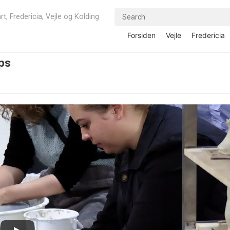
rt, Fredericia, Vejle og Kolding
Forsiden
Vejle
Fredericia
ps