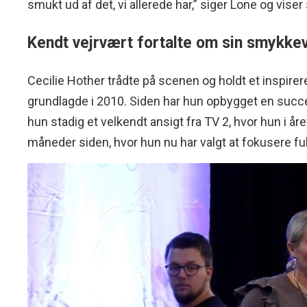
smukt ud af det, vi allerede har,” siger Lone og viser
Kendt vejrvært fortalte om sin smykk
Cecilie Hother trådte på scenen og holdt et inspi
grundlagde i 2010. Siden har hun opbygget en succ
hun stadig et velkendt ansigt fra TV 2, hvor hun i år
måneder siden, hvor hun nu har valgt at fokusere f