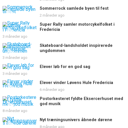
Sommerrock samlede byen til fest
2 måneder ago
Super Rally samler motorcykelfolket i
Fredericia
3 måneder ago
Skateboard-landsholdet inspirerede
ungdommen
3 måneder ago
Elever løb for en god sag
3 måneder ago
Elever vinder Løvens Hule Fredericia
6 måneder ago
Postorkesteret fyldte Eksercerhuset med
god musik
8 måneder ago
Nyt træningsunivers åbnede dørene
8 måneder ago