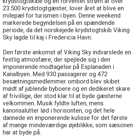
krydstogtskibe og en forventet strøm af over
23.500 krydstogtgæster, lover året at blive en
milepæl for turismen i byen. Denne weekend
markerede begyndelsen på en spændende
periode, da det norskejede krydstogtskib Viking
Sky lagde til kaj i Fredericia Havn.
Den første ankomst af Viking Sky indvarslede en
festlig atmosfære, der spejlede sig i den
imponerende modtagelse på Esplanaden i
Kanalbyen. Med 930 passagerer og 472
besætningsmedlemmer ombord blev skibet
mødt af jublende byboere og en dedikeret skare
af frivillige, der stod klar til at byde gæsterne
velkommen. Musik fyldte luften, mens
kanonsalutter lød i horisonten, og det hele
dannede en imponerende kulisse for det første
af mange mindeværdige øjeblikke, som sæsonen
har at byde på.