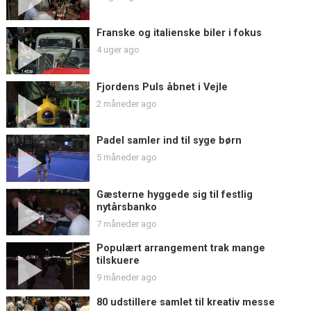
Franske og italienske biler i fokus
4 uger ago
Fjordens Puls åbnet i Vejle
2 måneder ago
Padel samler ind til syge børn
5 måneder ago
Gæsterne hyggede sig til festlig
nytårsbanko
7 måneder ago
Populært arrangement trak mange
tilskuere
9 måneder ago
80 udstillere samlet til kreativ messe