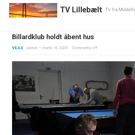
TV Lillebælt
TV fra Middelfa
Billardklub holdt åbent hus
VEJLE
admin
—
marts 16, 2025
·
Comments off