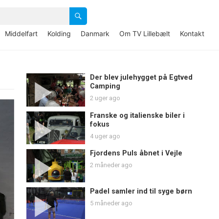
Middelfart
Kolding
Danmark
Om TV Lillebælt
Kontakt
Der blev julehygget på Egtved
Camping
2 uger ago
Franske og italienske biler i
fokus
4 uger ago
Fjordens Puls åbnet i Vejle
2 måneder ago
Padel samler ind til syge børn
5 måneder ago