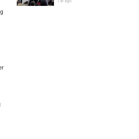
1 år ago
eg
er
I