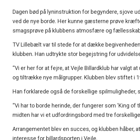
Dagen bød på lyninstruktion for begyndere, sjove u
ved de nye borde. Her kunne gæsterne prøve kræfter 
smagsprøve på klubbens atmosfære og fællesskab
TV Lillebælt var til stede for at dække begivenheden
klubben. Han udtrykte stor begejstring for udvidels
“Vi er her for at fejre, at Vejle Billardklub har valgt
og tiltrække nye målgrupper. Klubben blev stiftet i 
Han forklarede også de forskellige spilmuligheder, 
“Vi har to borde herinde, der fungerer som ‘King of t
midten har vi et udfordringsbord med tre forskellig
Arrangementet blev en succes, og klubben håber, at d
interesse for billardsporten i Vejle.