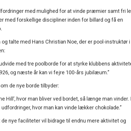
dfordringer med mulighed for at vinde præmier samt fri l
med forskellige discipliner inden for billard og få en
.
 og talte med Hans Christian Noe, der er pool-instruktør i
en:
 at udvide med tre poolborde for at styrke klubbens aktivitet
1926, og næste år kan vi fejre 100-års jubilæum.”
som de nye borde tilbyder:
he Hill’, hvor man bliver ved bordet, så længe man vinder. 
e udfordringer, hvor man kan vinde lækker chokolade.”
e nye faciliteter vil bidrage til endnu mere aktivitet og