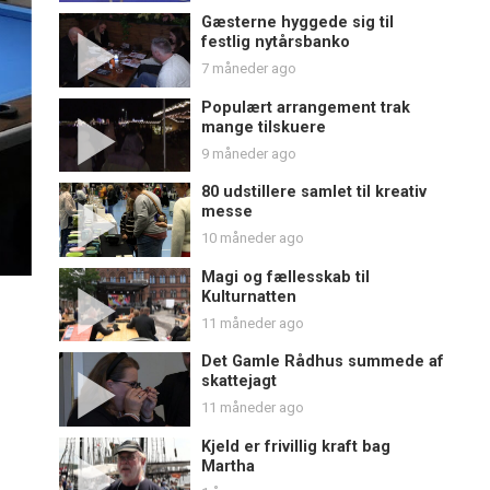
Gæsterne hyggede sig til
festlig nytårsbanko
7 måneder ago
Populært arrangement trak
mange tilskuere
9 måneder ago
80 udstillere samlet til kreativ
messe
10 måneder ago
Magi og fællesskab til
Kulturnatten
11 måneder ago
Det Gamle Rådhus summede af
skattejagt
11 måneder ago
Kjeld er frivillig kraft bag
Martha