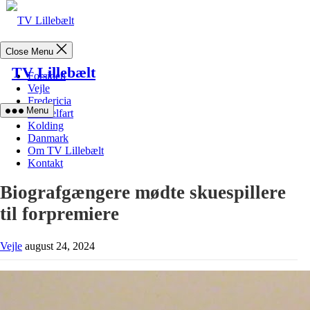
Skip
to
content
Close Menu
TV Lillebælt
Forsiden
Vejle
Fredericia
Menu
Middelfart
Kolding
Danmark
Om TV Lillebælt
Kontakt
Biografgængere mødte skuespillere
til forpremiere
Vejle
august 24, 2024