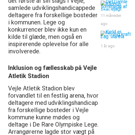
det første af sin slags i Vejle,
samlede udviklingshandicappede
deltagere fra forskellige bosteder
11 måneder
i kommunen. Lege og
ago
konkurrencer blev ikke kun en
kilde til glæde, men også en
inspirerende oplevelse for alle
1 år ago
involverede.
Inklusion og fællesskab på Vejle
Atletik Stadion
Vejle Atletik Stadion blev
forvandlet til en festlig arena, hvor
deltagere med udviklingshandicap
fra forskellige bosteder i Vejle
kommune kunne mødes og
deltage i De Rare Olympiske Lege.
Arrangørerne lagde stor vægt på