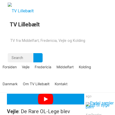
TV Lillebælt
De Rare OL-Lege blev
afholdt i Vejle
TV fra Middelfart, Fredericia, Vejle og Kolding
VEJLE
admin
—
september 14, 2019
·
Comments
2 uger ago
off
Forsiden
Vejle
Fredericia
Middelfart
Kolding
4 uger ago
Danmark
Om TV Lillebælt
Kontakt
2 måneder
ago
Vejle
: De Rare OL-Lege blev
5 måneder