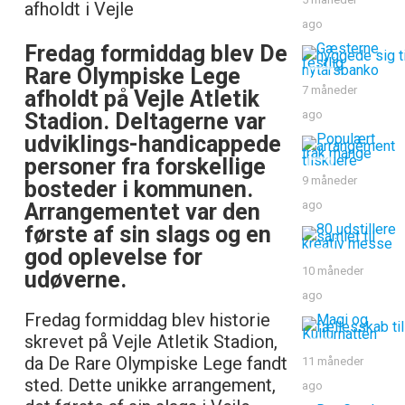
afholdt i Vejle
ago
Fredag formiddag blev De
Rare Olympiske Lege
7 måneder
afholdt på Vejle Atletik
ago
Stadion. Deltagerne var
udviklings-handicappede
personer fra forskellige
9 måneder
bosteder i kommunen.
ago
Arrangementet var den
første af sin slags og en
god oplevelse for
10 måneder
udøverne.
ago
Fredag formiddag blev historie
skrevet på Vejle Atletik Stadion,
da De Rare Olympiske Lege fandt
11 måneder
sted. Dette unikke arrangement,
ago