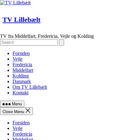
Skip
to
content
TV Lillebælt
TV fra Middelfart, Fredericia, Vejle og Kolding
Forsiden
Vejle
Fredericia
Middelfart
Kolding
Danmark
Om TV Lillebælt
Kontakt
Menu
Close Menu
Forsiden
Vejle
Fredericia
Middelfart