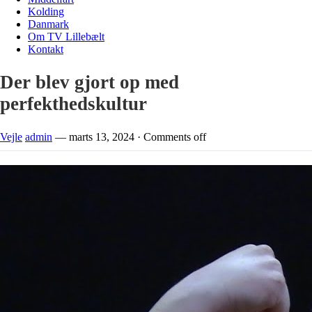
Kolding
Danmark
Om TV Lillebælt
Kontakt
Der blev gjort op med
perfekthedskultur
Vejle
admin
—
marts 13, 2024
·
Comments off