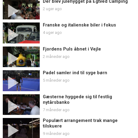
Der blev julehygget på Egtved Camping
2 uger ago
Franske og italienske biler i fokus
4 uger ago
Fjordens Puls åbnet i Vejle
2 måneder ago
Padel samler ind til syge børn
5 måneder ago
Gæsterne hyggede sig til festlig
nytårsbanko
7 måneder ago
Populært arrangement trak mange
tilskuere
9 måneder ago