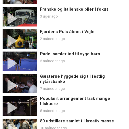
Franske og italienske biler i fokus
3 uger ago
Fjordens Puls åbnet i Vejle
2 måneder ago
Padel samler ind til syge børn
5 måneder ago
Gæsterne hyggede sig til festlig
nytårsbanko
7 måneder ago
Populært arrangement trak mange
tilskuere
8 måneder ago
80 udstillere samlet til kreativ messe
10 måneder ago