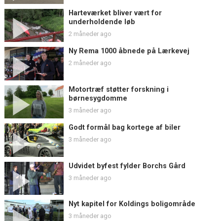
Harteværket bliver vært for
underholdende løb
2 måneder ago
Ny Rema 1000 åbnede på Lærkevej
2 måneder ago
Motortræf støtter forskning i
børnesygdomme
3 måneder ago
Godt formål bag kortege af biler
3 måneder ago
Udvidet byfest fylder Borchs Gård
3 måneder ago
Nyt kapitel for Koldings boligområde
3 måneder ago