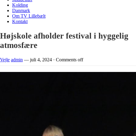
Kolding
Danmark
Om TV Lillebælt
Kontakt
Højskole afholder festival i hyggelig
atmosfære
Vejle
admin
—
juli 4, 2024
·
Comments off