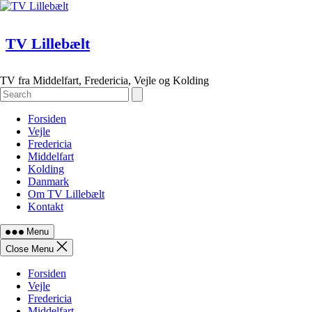
Skip
to
content
TV Lillebælt
TV fra Middelfart, Fredericia, Vejle og Kolding
Forsiden
Vejle
Fredericia
Middelfart
Kolding
Danmark
Om TV Lillebælt
Kontakt
Menu
Close Menu
Forsiden
Vejle
Fredericia
Middelfart