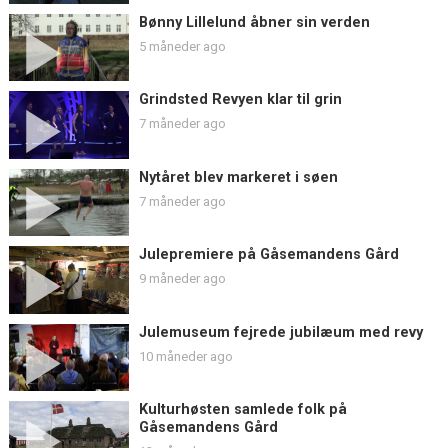
Bønny Lillelund åbner sin verden
5 måneder ago
Grindsted Revyen klar til grin
7 måneder ago
Nytåret blev markeret i søen
7 måneder ago
Julepremiere på Gåsemandens Gård
9 måneder ago
Julemuseum fejrede jubilæum med revy
10 måneder ago
Kulturhøsten samlede folk på
Gåsemandens Gård