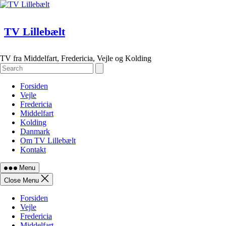
Skip
to
content
TV Lillebælt
TV fra Middelfart, Fredericia, Vejle og Kolding
Forsiden
Vejle
Fredericia
Middelfart
Kolding
Danmark
Om TV Lillebælt
Kontakt
Menu
Close Menu
Forsiden
Vejle
Fredericia
Middelfart