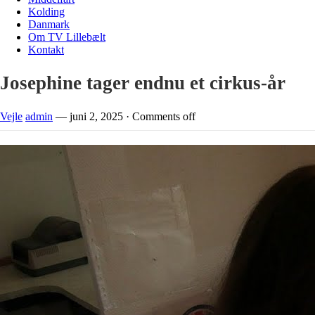
Kolding
Danmark
Om TV Lillebælt
Kontakt
Josephine tager endnu et cirkus-år
Vejle
admin
—
juni 2, 2025
·
Comments off