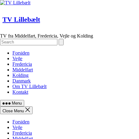
Skip
to
content
TV Lillebælt
TV fra Middelfart, Fredericia, Vejle og Kolding
Forsiden
Vejle
Fredericia
Middelfart
Kolding
Danmark
Om TV Lillebælt
Kontakt
Menu
Close Menu
Forsiden
Vejle
Fredericia
Middelfart