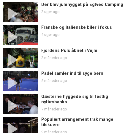
Der blev julehygget på Egtved Camping
2 uger ago
Franske og italienske biler i fokus
4 uger ago
Fjordens Puls åbnet i Vejle
2 måneder ago
Padel samler ind til syge børn
5 måneder ago
Gæsterne hyggede sig til festlig
nytårsbanko
7 måneder ago
Populært arrangement trak mange
tilskuere
9 måneder ago