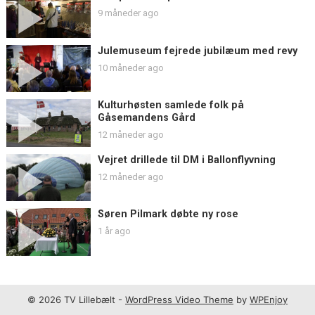
9 måneder ago
Julemuseum fejrede jubilæum med revy
10 måneder ago
Kulturhøsten samlede folk på
Gåsemandens Gård
12 måneder ago
Vejret drillede til DM i Ballonflyvning
12 måneder ago
Søren Pilmark døbte ny rose
1 år ago
© 2026 TV Lillebælt -
WordPress Video Theme
by
WPEnjoy