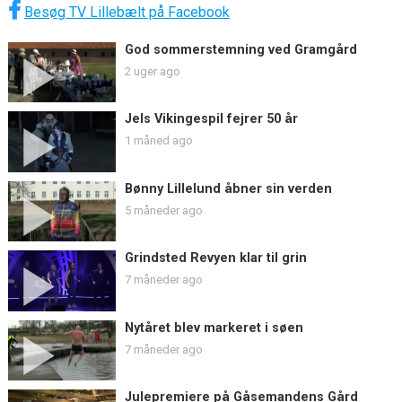
Besøg TV Lillebælt på Facebook
God sommerstemning ved Gramgård
2 uger ago
Jels Vikingespil fejrer 50 år
1 måned ago
Bønny Lillelund åbner sin verden
5 måneder ago
Grindsted Revyen klar til grin
7 måneder ago
Nytåret blev markeret i søen
7 måneder ago
Julepremiere på Gåsemandens Gård