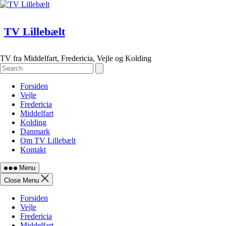
Skip
to
content
TV Lillebælt
TV fra Middelfart, Fredericia, Vejle og Kolding
Forsiden
Vejle
Fredericia
Middelfart
Kolding
Danmark
Om TV Lillebælt
Kontakt
Menu
Close Menu
Forsiden
Vejle
Fredericia
Middelfart