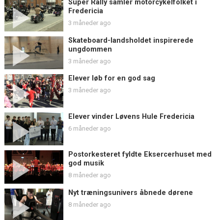
Super Rally samler motorcykelfolket i
Fredericia
3 måneder ago
Skateboard-landsholdet inspirerede
ungdommen
3 måneder ago
Elever løb for en god sag
3 måneder ago
Elever vinder Løvens Hule Fredericia
6 måneder ago
Postorkesteret fyldte Eksercerhuset med
god musik
8 måneder ago
Nyt træningsunivers åbnede dørene
8 måneder ago