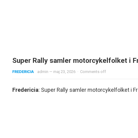
Super Rally samler motorcykelfolket i F
FREDERICIA
admin
—
maj 23, 2026
·
Comments off
Fredericia
: Super Rally samler motorcykelfolket i F