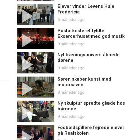
Elever vinder Løvens Hule
Fredericia
6 måneder ago
Postorkesteret fyldte
Eksercerhuset med god musik
8 måneder ago
Nyt træningsunivers åbnede
dørene
8 måneder ago
Søren skaber kunst med
motorsaven
9 måneder ago
Ny skulptur spredte glæde hos
børnene
9 måneder ago
Fodboldspillere fejrede elever
på Realskolen