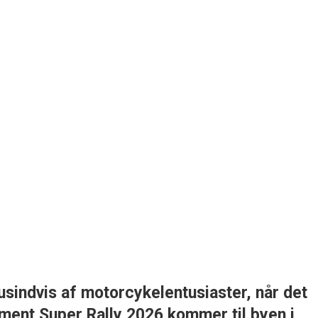
 tusindvis af motorcykelentusiaster, når det
gement
Super Rally 2026
kommer til byen i