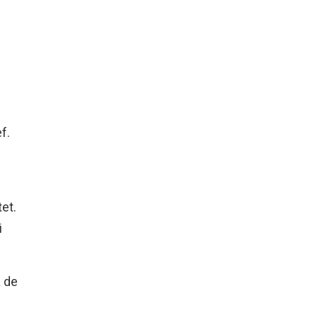
f.
et.
i
å de