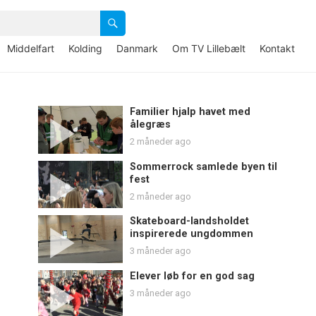
Middelfart
Kolding
Danmark
Om TV Lillebælt
Kontakt
Familier hjalp havet med
ålegræs
2 måneder ago
Sommerrock samlede byen til
fest
2 måneder ago
Skateboard-landsholdet
inspirerede ungdommen
3 måneder ago
Elever løb for en god sag
3 måneder ago