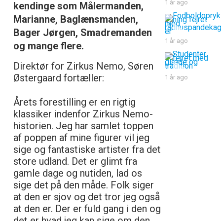
1 år ago
kendinge som Målermanden,
Marianne, Baglænsmanden,
Bager Jørgen, Smadremanden
1 år ago
og mange flere.
Direktør for Zirkus Nemo, Søren
Østergaard fortæller:
1 år ago
Årets forestilling er en rigtig
klassiker indenfor Zirkus Nemo-
historien. Jeg har samlet toppen
af poppen af mine figurer vil jeg
sige og fantastiske artister fra det
store udland. Det er glimt fra
gamle dage og nutiden, lad os
sige det på den måde. Folk siger
at den er sjov og det tror jeg også
at den er. Der er fuld gang i den og
det er hvad jeg kan sige om den.