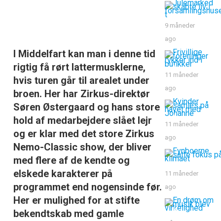
9 måneder
ago
I Middelfart kan man i denne tid
rigtig få rørt lattermusklerne,
11 måneder
hvis turen går til arealet under
ago
broen. Her har Zirkus-direktør
Søren Østergaard og hans store
hold af medarbejdere slået lejr
11 måneder
og er klar med det store Zirkus
ago
Nemo-Classic show, der bliver
med flere af de kendte og
elskede karakterer på
11 måneder
programmet end nogensinde før.
ago
Her er mulighed for at stifte
bekendtskab med gamle