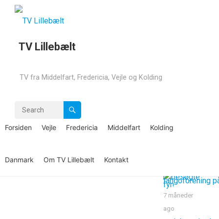
TV Lillebælt
Stort
underholdningsshow
TV fra Middelfart, Fredericia, Vejle og Kolding
under broen
2 måneder
MIDDELFART
TVLB
—
maj 2, 2023
·
Comments off
ago
Forsiden
Vejle
Fredericia
Middelfart
Kolding
Middelfart
: Stort
6 måneder
underholdningsshow under broen
Danmark
Om TV Lillebælt
Kontakt
ago
7 måneder
ago