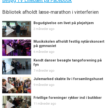
Besøg TV Lillebælt på Facebook
Bibliotek afholdt læse-marathon i vinterferien
Bogudgivelse om livet på plejehjem
2 måneder ago
Musikskolen afholdt festlig nytårskoncert
på gymnasiet
6 måneder ago
Kendt danser besøgte tangoforening på
fyn
7 måneder ago
Julemarked skabte liv i forsamlingshuset
9 måneder ago
Frivillige foreninger rykker ind i butikker
11 måneder ago