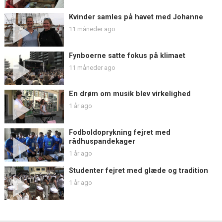
Kvinder samles på havet med Johanne
11 måneder ago
Fynboerne satte fokus på klimaet
11 måneder ago
En drøm om musik blev virkelighed
1 år ago
Fodboldoprykning fejret med
rådhuspandekager
1 år ago
Studenter fejret med glæde og tradition
1 år ago