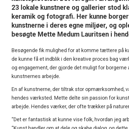
23 lokale kunstnere og gallerier stod kl
keramik og fotografi. Her kunne borg
kunstnerne i deres egne miljøer, og opl
besøgte Mette Medum Lauritsen i hend
Besøgende fik mulighed for at komme tættere på k
de kunne få et indblik i den kreative proces bag 
og engagement, der gjorde det muligt for borgerne a
kunstnernes arbejde.
En af kunstnerne, der tiltrak stor opmærksomhed, 
hendes værksted. Mette delte sin passion for kunst o
arbejde. Hendes værker, der ofte trækker på natur
“Det er fantastisk at kunne vise folk, hvordan jeg a
“Kunst handler om at dele og skabe dialog, og dette