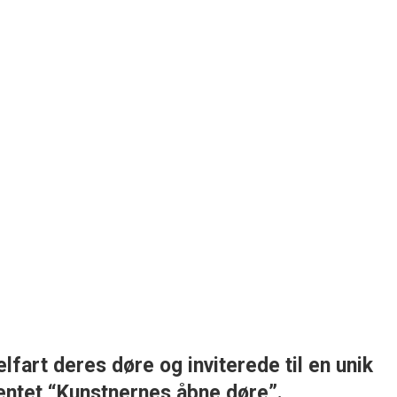
fart deres døre og inviterede til en unik
entet “Kunstnernes åbne døre”.