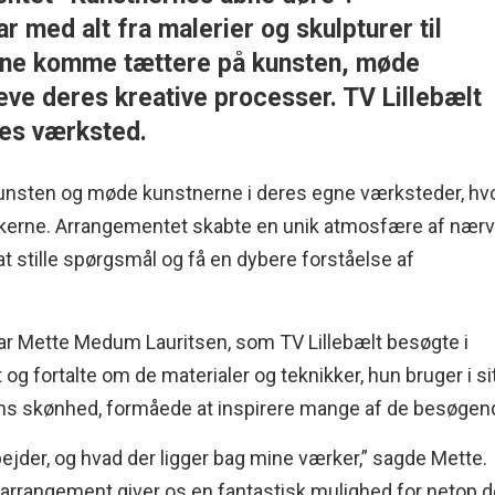
ar med alt fra malerier og skulpturer til
erne komme tættere på kunsten, møde
eve deres kreative processer. TV Lillebælt
es værksted.
unsten og møde kunstnerne i deres egne værksteder, hv
værkerne. Arrangementet skabte en unik atmosfære af nær
t stille spørgsmål og få en dybere forståelse af
var Mette Medum Lauritsen, som TV Lillebælt besøgte i
g fortalte om de materialer og teknikker, hun bruger i si
ens skønhed, formåede at inspirere mange af de besøgen
rbejder, og hvad der ligger bag mine værker,” sagde Mette.
 arrangement giver os en fantastisk mulighed for netop de