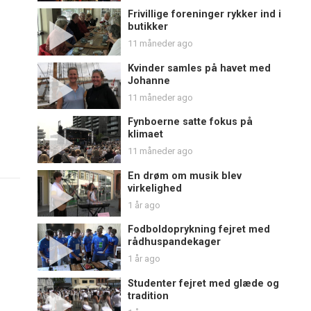
Frivillige foreninger rykker ind i
butikker
11 måneder ago
Kvinder samles på havet med
Johanne
11 måneder ago
Fynboerne satte fokus på
klimaet
11 måneder ago
En drøm om musik blev
virkelighed
1 år ago
Fodboldoprykning fejret med
rådhuspandekager
1 år ago
Studenter fejret med glæde og
tradition