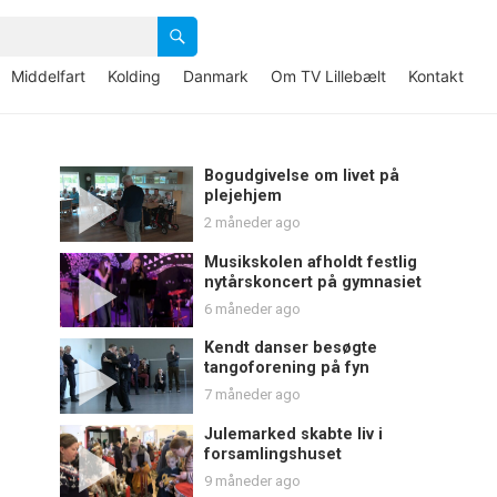
Middelfart
Kolding
Danmark
Om TV Lillebælt
Kontakt
Bogudgivelse om livet på
plejehjem
2 måneder ago
Musikskolen afholdt festlig
nytårskoncert på gymnasiet
6 måneder ago
Kendt danser besøgte
tangoforening på fyn
7 måneder ago
Julemarked skabte liv i
forsamlingshuset
9 måneder ago