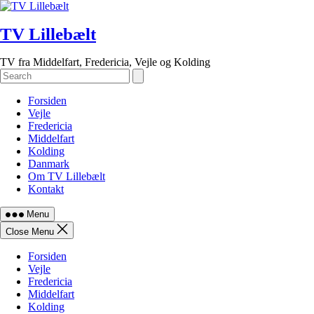
Skip
to
TV Lillebælt
content
TV fra Middelfart, Fredericia, Vejle og Kolding
Forsiden
Vejle
Fredericia
Middelfart
Kolding
Danmark
Om TV Lillebælt
Kontakt
Menu
Close Menu
Forsiden
Vejle
Fredericia
Middelfart
Kolding