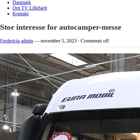
Danmark
Om TV Lillebælt
Kontakt
Stor interesse for autocamper-messe
Fredericia
admin
—
november 5, 2023
·
Comments off