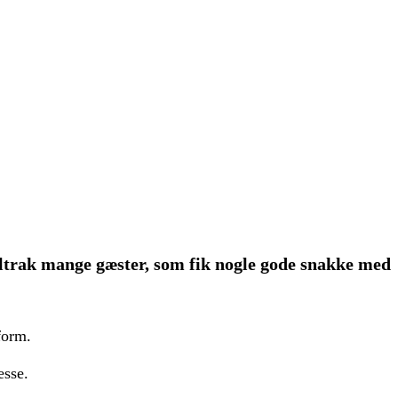
tiltrak mange gæster, som fik nogle gode snakke med
form.
esse.