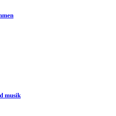
ommen
od musik